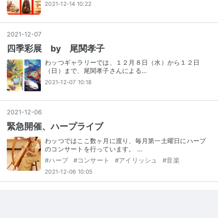
2021-12-14 10:22
2021
-
12
-
07
四季彩展 by 尾関孝子
わッつギャラリーでは、１２月８日（水）から１２日
（日）まで、尾関孝子さんによる…
2021-12-07 10:18
2021
-
12
-
06
緊急開催、ハープライブ
わッつではここ数ヶ月に渡り、毎月第一土曜日にハープ
のコンサートを行っています。 …
#
ハープ
#
コンサート
#
アイリッシュ
#
音楽
2021-12-06 10:05